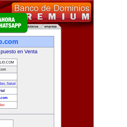
io.com
 puesto en Venta
LIO.COM
.com
das
,
Salud
rta!
o.com
tas