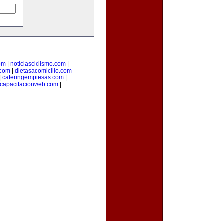
om
|
noticiasciclismo.com
|
.com
|
dietasadomicilio.com
|
|
cateringempresas.com
|
capacitacionweb.com
|