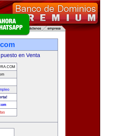
a.com
 puesto en Venta
URA.COM
com
Empleo
erta!
.com
tas