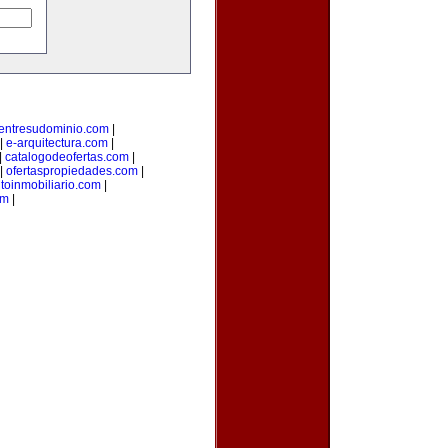
entresudominio.com
|
|
e-arquitectura.com
|
|
catalogodeofertas.com
|
|
ofertaspropiedades.com
|
oinmobiliario.com
|
om
|