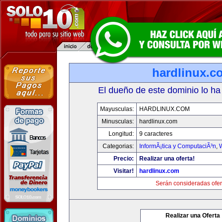
hardlinux.c
El dueño de este dominio lo ha
Mayusculas:
HARDLINUX.COM
Minusculas:
hardlinux.com
Longitud:
9 caracteres
Categorias:
InformÃ¡tica y ComputaciÃ³n
,
Precio:
Realizar una oferta!
Visitar!
hardlinux.com
Serán consideradas ofer
Realizar una Oferta